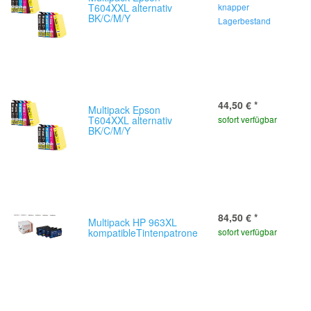
T604XXL alternativ
knapper
BK/C/M/Y
Lagerbestand
44,50 €
*
Multipack Epson
T604XXL alternativ
sofort verfügbar
BK/C/M/Y
84,50 €
*
Multipack HP 963XL
kompatibleTintenpatronen
sofort verfügbar