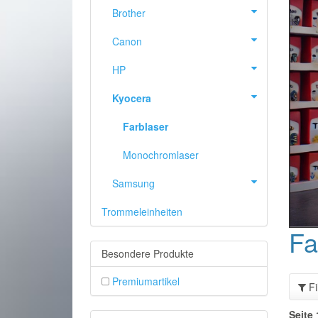
Brother
Canon
HP
Kyocera
Farblaser
Monochromlaser
Samsung
Trommeleinheiten
ZURÜCK
Fa
Besondere Produkte
Premiumartikel
Fi
Seite 