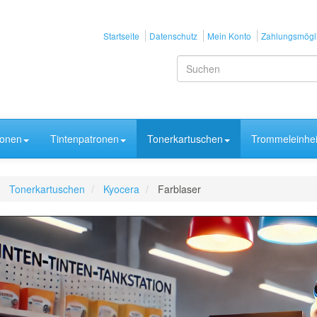
Startseite
Datenschutz
Mein Konto
Zahlungsmögli
ronen
Tintenpatronen
Tonerkartuschen
Trommeleinhei
Tonerkartuschen
Kyocera
Farblaser