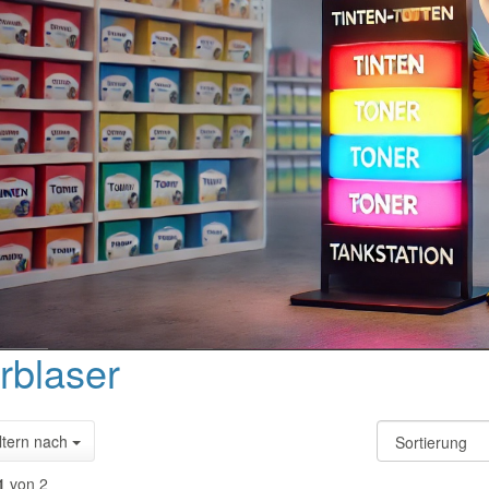
rblaser
ltern nach
1
von 2