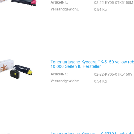
ArtikelNr.:
02-22-KY05-0TK5150M
Versandgewicht:
0,54 Kg
Tonerkartusche Kyocera TK-5150 yellow rebu
10.000 Seiten lt. Hersteller
ArtikelNr.:
02-22-KY05-0TK5150Y
Versandgewicht:
0,54 Kg
Tonerkartusche Kyocera TK-5230 black rebui