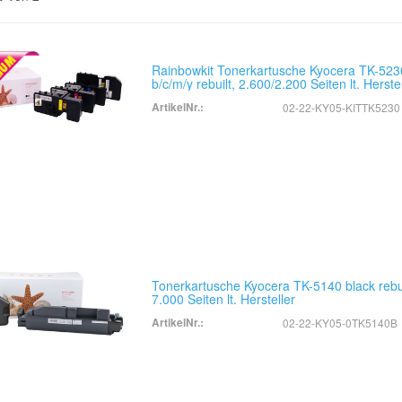
Rainbowkit Tonerkartusche Kyocera TK-523
b/c/m/y rebuilt, 2.600/2.200 Seiten lt. Herste
ArtikelNr.:
02-22-KY05-KITTK5230
Tonerkartusche Kyocera TK-5140 black rebui
7.000 Seiten lt. Hersteller
ArtikelNr.:
02-22-KY05-0TK5140B