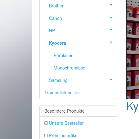
Brother
Canon
HP
Kyocera
Farblaser
Monochromlaser
Samsung
Trommeleinheiten
ZURÜCK
Ky
Besondere Produkte
Unsere Bestseller
Premiumartikel