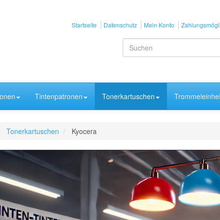
Startseite
Datenschutz
Mein Konto
Zahlungsmögli
ronen
Tintenpatronen
Tonerkartuschen
Trommeleinhei
Tonerkartuschen
Kyocera