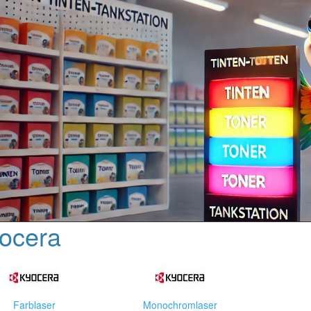
ocera
Farblaser
Monochromlaser