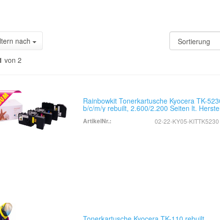
ltern nach
1
von 2
Rainbowkit Tonerkartusche Kyocera TK-523
b/c/m/y rebuilt, 2.600/2.200 Seiten lt. Herste
ArtikelNr.:
02-22-KY05-KITTK5230
Tonerkartusche Kyocera TK-110 rebuilt