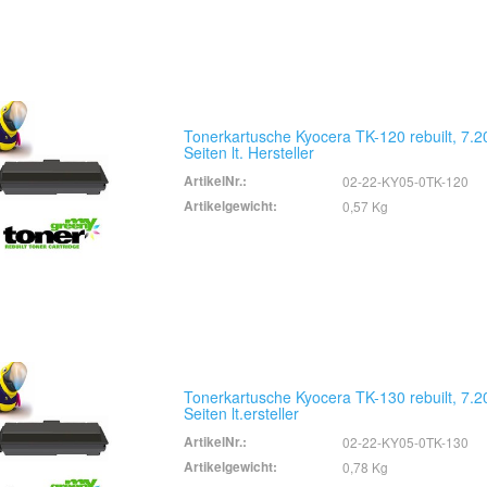
Tonerkartusche Kyocera TK-120 rebuilt, 7.2
Seiten lt. Hersteller
ArtikelNr.:
02-22-KY05-0TK-120
Artikelgewicht:
0,57 Kg
Tonerkartusche Kyocera TK-130 rebuilt, 7.2
Seiten lt.ersteller
ArtikelNr.:
02-22-KY05-0TK-130
Artikelgewicht:
0,78 Kg