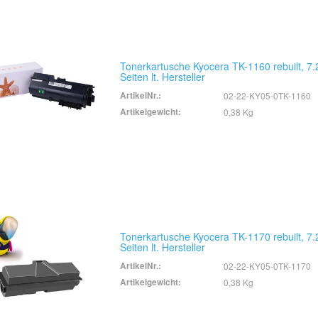
Tonerkartusche Kyocera TK-1160 rebuilt, 7
Seiten lt. Hersteller
ArtikelNr.:
02-22-KY05-0TK-1160
Artikelgewicht:
0,38 Kg
Tonerkartusche Kyocera TK-1170 rebuilt, 7
Seiten lt. Hersteller
ArtikelNr.:
02-22-KY05-0TK-1170
Artikelgewicht:
0,38 Kg