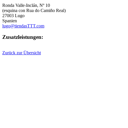
Ronda Valle-Inclán, Nº 10
(esquina con Rua do Camiño Real)
27003 Lugo
Spanien
lugo@tiendasTTT.com
Zusatzleistungen:
Zurück zur Übersicht
This page can't load Google Maps correctly.
OK
Do you own this website?