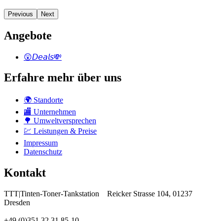
Previous
Next
Angebote
😲𝘋𝘦𝘢𝘭𝘴💸
Erfahre mehr über uns
🌍 Standorte
🏬 Unternehmen
🌳 Umweltversprechen
💹 Leistungen & Preise
Impressum
Datenschutz
Kontakt
TTT|Tinten-Toner-Tankstation
Reicker Strasse 104, 01237
Dresden
+49 (0)351 32 31 85-10