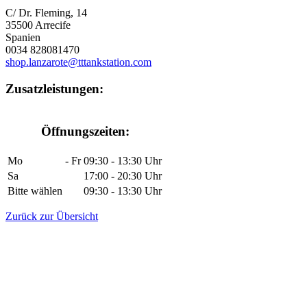
C/ Dr. Fleming, 14
35500 Arrecife
Spanien
0034 828081470
shop.lanzarote@tttankstation.com
Zusatzleistungen:
Öffnungszeiten:
Mo
-
Fr
09:30
-
13:30
Uhr
Sa
17:00
-
20:30
Uhr
Bitte wählen
09:30
-
13:30
Uhr
Zurück zur Übersicht
This page can't load Google Maps correctly.
OK
Do you own this website?