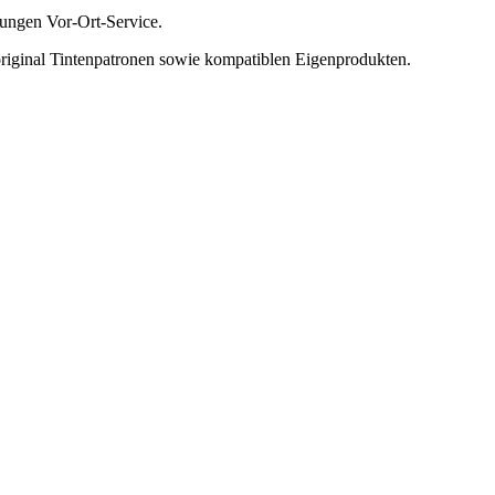
tungen Vor-Ort-Service.
riginal Tintenpatronen sowie kompatiblen Eigenprodukten.
This page can't load Google Maps correctly.
OK
Do you own this website?