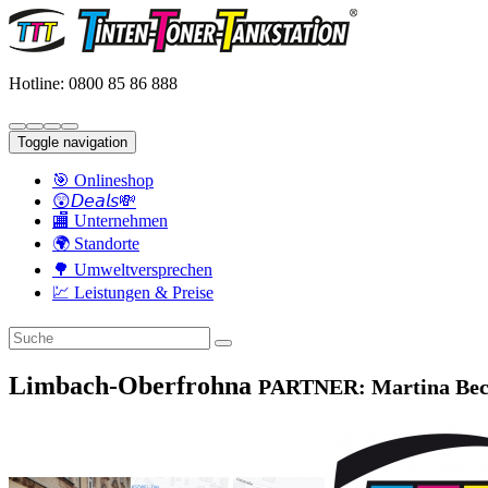
Hotline: 0800 85 86 888
Toggle navigation
🎯 Onlineshop
😲𝘋𝘦𝘢𝘭𝘴💸
🏬 Unternehmen
🌍 Standorte
🌳 Umweltversprechen
💹 Leistungen & Preise
Limbach-Oberfrohna
PARTNER: Martina Be