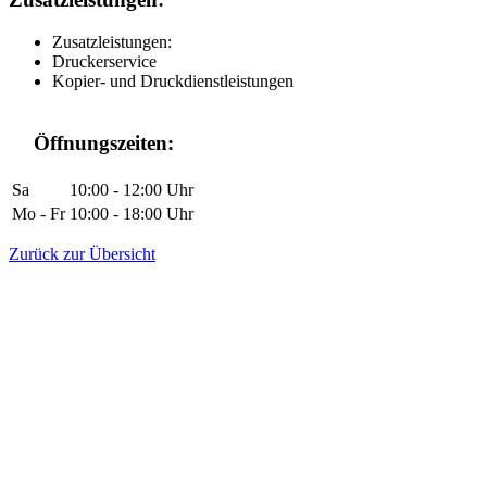
Zusatzleistungen:
Druckerservice
Kopier- und Druckdienstleistungen
Öffnungszeiten:
Sa
10:00
-
12:00
Uhr
Mo
-
Fr
10:00
-
18:00
Uhr
Zurück zur Übersicht
This page can't load Google Maps correctly.
OK
Do you own this website?