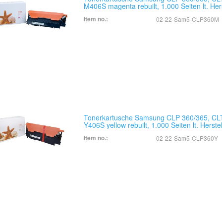
M406S magenta rebuilt, 1.000 Seiten lt. Hers
Item no.:
02-22-Sam5-CLP360M
Tonerkartusche Samsung CLP 360/365, CL
Y406S yellow rebuilt, 1.000 Seiten lt. Herstel
Item no.:
02-22-Sam5-CLP360Y