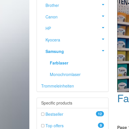
Brother
Canon
HP
Kyocera
Samsung
Farblaser
Monochromlaser
Trommeleinheiten
PREVIOUS
Fa
Specific products
Bestseller
12
Top offers
9
Page 