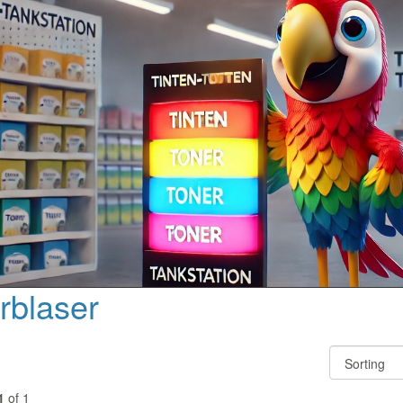
rblaser
1
of 1