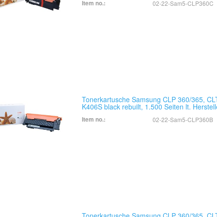
Item no.:
02-22-Sam5-CLP360C
Tonerkartusche Samsung CLP 360/365, CL
K406S black rebuilt, 1.500 Seiten lt. Herstell
Item no.:
02-22-Sam5-CLP360B
Tonerkartusche Samsung CLP 360/365, CL