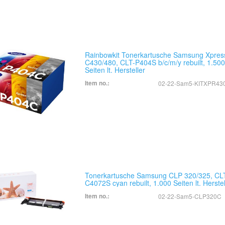
Rainbowkit Tonerkartusche Samsung Xpres
C430/480, CLT-P404S b/c/m/y rebuilt, 1.50
Seiten lt. Hersteller
Item no.:
02-22-Sam5-KITXPR43
Tonerkartusche Samsung CLP 320/325, CL
C4072S cyan rebuilt, 1.000 Seiten lt. Herstel
Item no.:
02-22-Sam5-CLP320C