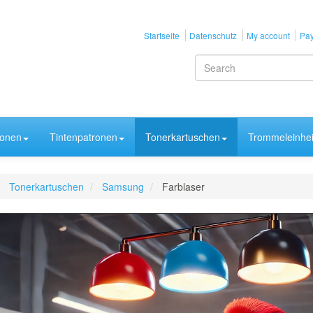
Startseite
Datenschutz
My account
Pay
ronen
Tintenpatronen
Tonerkartuschen
Trommeleinhei
Tonerkartuschen
Samsung
Farblaser