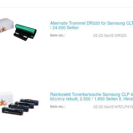
Alternativ Trommel DR320 für Samsung CL
/ 24.000 Seiten
Item no.:
02-22-Sam5-DR320
Rainbowkit Tonerkartusche Samsung CLP 4
bl/c/m/y rebuilt, 2.500 / 1.800 Seiten lt. Herst
Item no.:
02-22-Sam5-KITCLP41