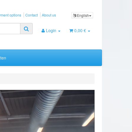
ment options
Contact
About us
English
Login
0,00 €
ten