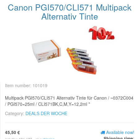
Canon PGI570/CLI571 Multipack
Alternativ Tinte
Item number:
101019
Multipack PGI570/CLI571 Alternativ Tinte für Canon / ~0372C004
/ PGI570=25ml / CLI571BK,C,M,Y=12,2ml *
Category:
DEALS DER WOCHE
45,50 €
Available now!
Shipping time
: