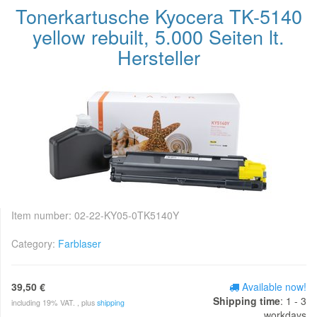
Tonerkartusche Kyocera TK-5140
yellow rebuilt, 5.000 Seiten lt.
Hersteller
Item number:
02-22-KY05-0TK5140Y
Category:
Farblaser
39,50 €
Available now!
Shipping time
: 1 - 3
including 19% VAT. , plus
shipping
workdays