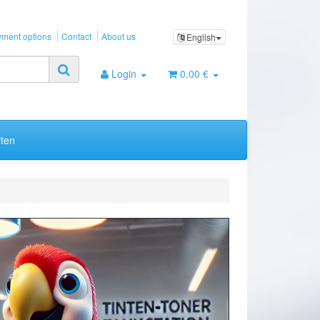
ment options
Contact
About us
English
Login
0,00 €
ten