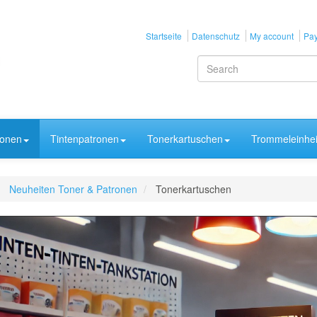
Startseite
Datenschutz
My account
Pay
ronen
Tintenpatronen
Tonerkartuschen
Trommeleinhei
Neuheiten Toner & Patronen
Tonerkartuschen