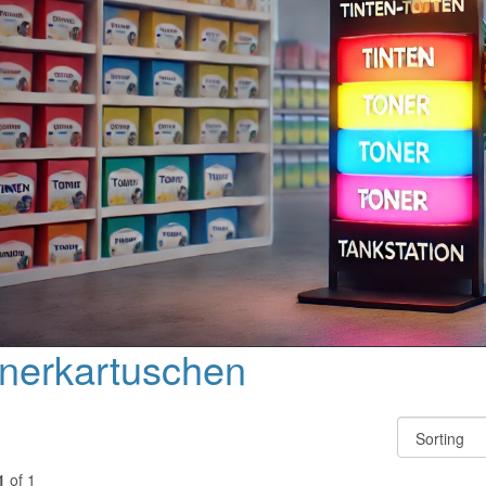
nerkartuschen
1
of 1