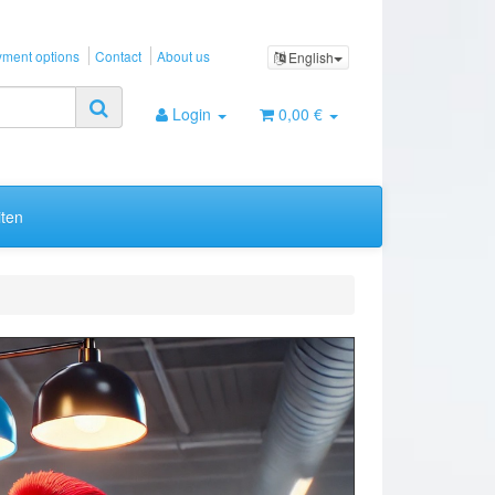
ment options
Contact
About us
English
Login
0,00 €
ten