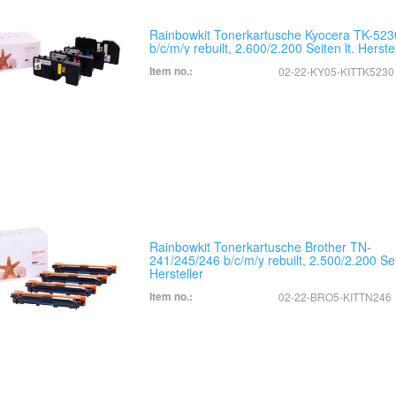
Rainbowkit Tonerkartusche Kyocera TK-523
b/c/m/y rebuilt, 2.600/2.200 Seiten lt. Herste
Item no.:
02-22-KY05-KITTK5230
Rainbowkit Tonerkartusche Brother TN-
241/245/246 b/c/m/y rebuilt, 2.500/2.200 Seit
Hersteller
Item no.:
02-22-BRO5-KITTN246