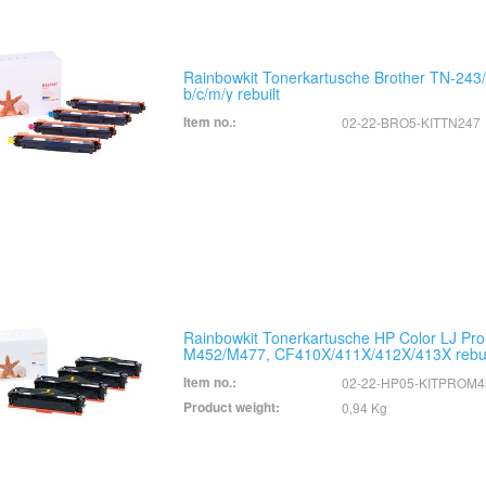
Rainbowkit Tonerkartusche Brother TN-243
b/c/m/y rebuilt
Item no.:
02-22-BRO5-KITTN247
Rainbowkit Tonerkartusche HP Color LJ Pro
M452/M477, CF410X/411X/412X/413X rebui
Item no.:
02-22-HP05-KITPROM4
Product weight:
0,94 Kg