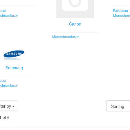
aser
Farblaser
chromlaser
Monochom
Canon
Monochromlaser
Samsung
aser
chromlaser
lter by
1
of 6