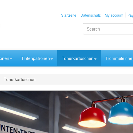
Startseite
Datenschutz
My account
Pay
ronen
Tintenpatronen
Tonerkartuschen
Trommeleinhei
Tonerkartuschen