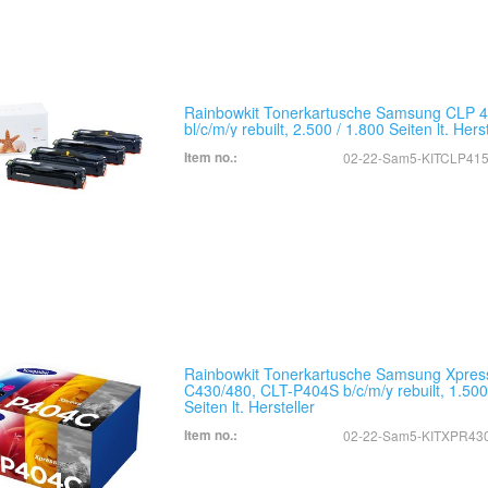
Rainbowkit Tonerkartusche Samsung CLP 4
bl/c/m/y rebuilt, 2.500 / 1.800 Seiten lt. Herst
Item no.:
02-22-Sam5-KITCLP41
Rainbowkit Tonerkartusche Samsung Xpres
C430/480, CLT-P404S b/c/m/y rebuilt, 1.50
Seiten lt. Hersteller
Item no.:
02-22-Sam5-KITXPR43