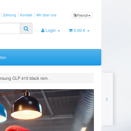
Zahlung
Kontakt
Wir über uns
French
Login
0,00 €
ten
msung CLP 415 black rem.