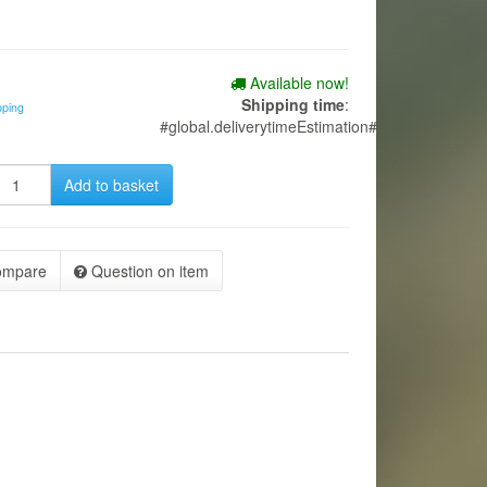
Available now!
Shipping time
:
pping
#global.deliverytimeEstimation#
Add to basket
ompare
Question on item