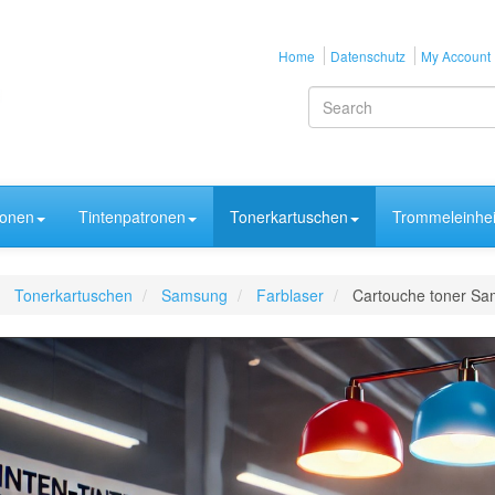
Home
Datenschutz
My Account
ronen
Tintenpatronen
Tonerkartuschen
Trommeleinhei
Tonerkartuschen
Samsung
Farblaser
Cartouche toner Sa