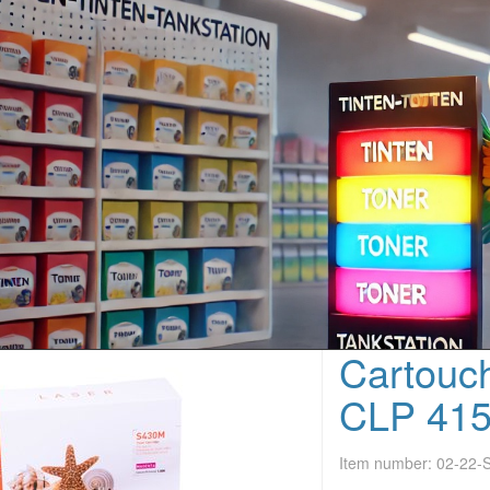
Cartouc
CLP 415
Item number:
02-22