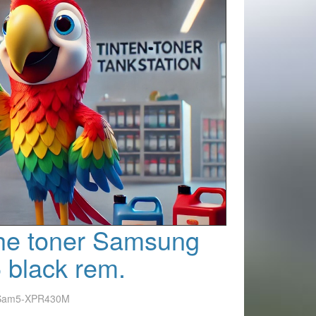
he toner Samsung
 black rem.
-Sam5-XPR430M