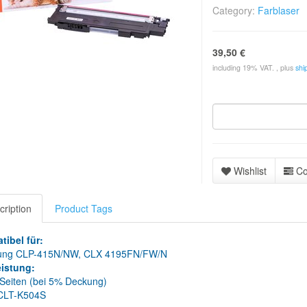
Category:
Farblaser
39,50 €
including 19% VAT. , plus
shi
Wishlist
C
cription
Product Tags
tibel für:
ng CLP-415N/NW, CLX 4195FN/FW/N
eistung:
Seiten (bei 5% Deckung)
CLT-K504S