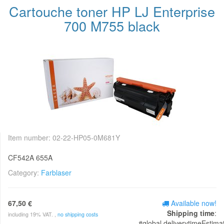
Cartouche toner HP LJ Enterprise
700 M755 black
Item number:
02-22-HP05-0M681Y
CF542A 655A
Category:
Farblaser
67,50 €
Available now!
Shipping time
:
including 19% VAT. ,
no shipping costs
#global.deliverytimeEstima