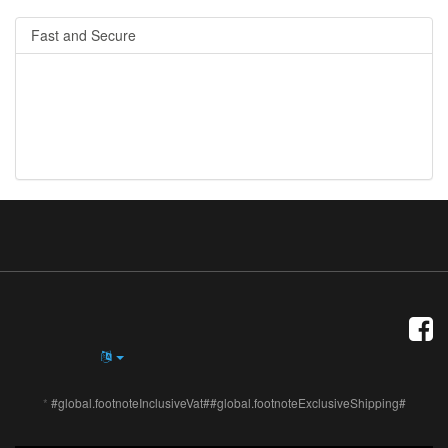
Fast and Secure
*
#global.footnoteInclusiveVat##global.footnoteExclusiveShipping#