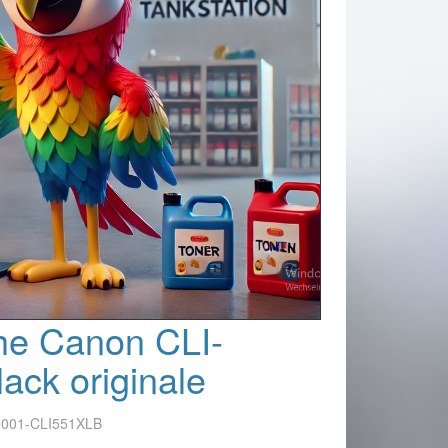
he Canon CLI-
ack originale
0001-CLI551XLB