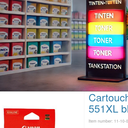
Cartouc
551XL bl
Item number:
11-10-