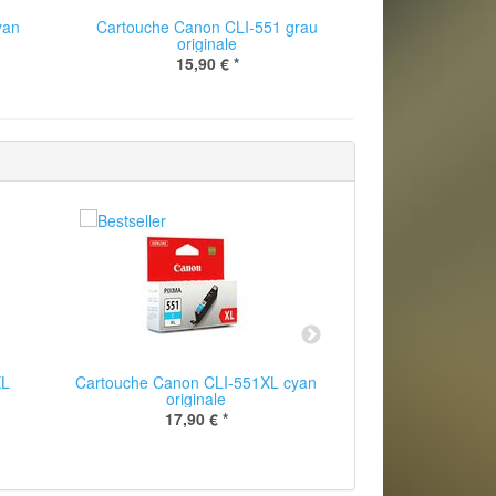
yan
Cartouche Canon CLI-551 grau
Cartouche Cano
originale
ori
15,90 €
*
15
XL
Cartouche Canon CLI-551XL cyan
Cartouche Can
originale
black ori
17,90 €
*
22,90