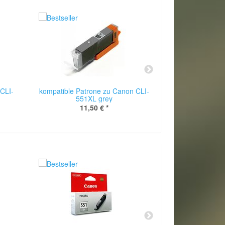
CLI-
kompatible Patrone zu Canon CLI-
Cartouche pour
551XL grey
ma
11,50 €
*
11