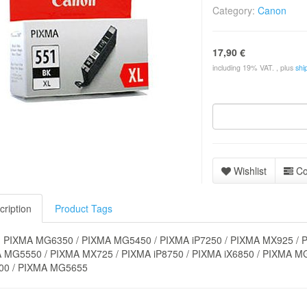
Category:
Canon
17,90 €
including 19% VAT. , plus
shi
Wishlist
C
cription
Product Tags
 PIXMA MG6350 / PIXMA MG5450 / PIXMA iP7250 / PIXMA MX925 / 
 MG5550 / PIXMA MX725 / PIXMA iP8750 / PIXMA iX6850 / PIXMA 
0 / PIXMA MG5655