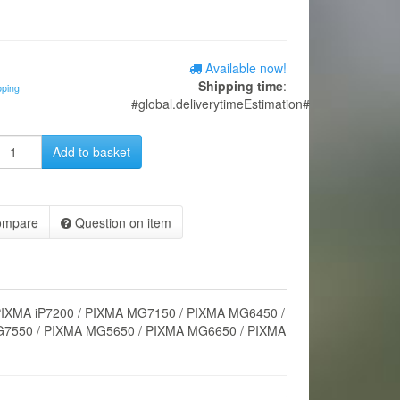
Available now!
Shipping time
:
pping
#global.deliverytimeEstimation#
Add to basket
ompare
Question on item
PIXMA iP7200 / PIXMA MG7150 / PIXMA MG6450 /
MG7550 / PIXMA MG5650 / PIXMA MG6650 / PIXMA