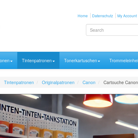
Home
Datenschutz
My Account
ronen
Tintenpatronen
Tonerkartuschen
Trommeleinhei
Tintenpatronen
Originalpatronen
Canon
Cartouche Canon 