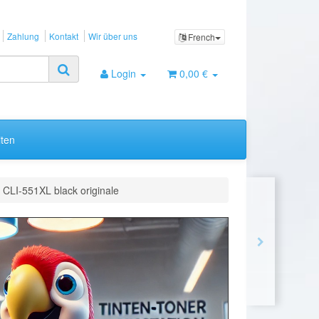
Zahlung
Kontakt
Wir über uns
French
Login
0,00 €
ten
CLI-551XL black originale